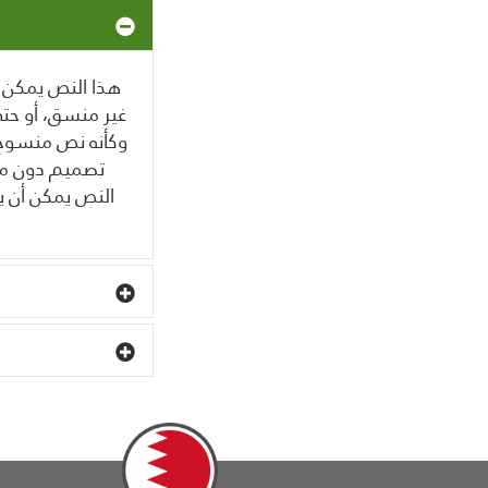
هذا النص يمكن،
غير منسق، أو حت
وكأنه نص منسوخ،
تصميم دون مش
النص يمكن أن ي